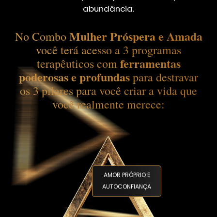
abundância.
Mulher Próspera e Amada
No Combo
você terá acesso a 3 programas
ferramentas
terapêuticos com
poderosas e profundas
para destravar
os 3 pilares para você criar a vida que
você realmente merece:
AMOR PRÓPRIO E
AUTOCONFIANÇA