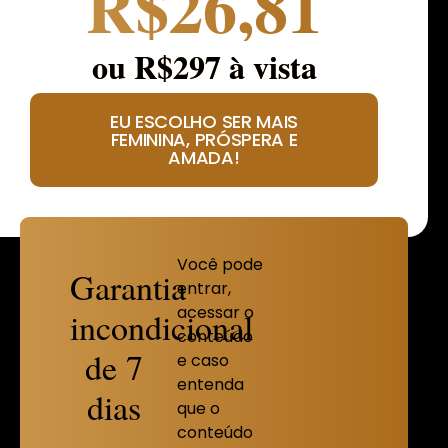
R$26,81
ou R$297 à vista
EU ESCOLHO SER MAIS
FEMININA, PRÓSPERA E
AMADA!
Você pode
Garantia
entrar,
acessar o
incondicional
conteúdo
de 7
e caso
entenda
dias
que o
conteúdo