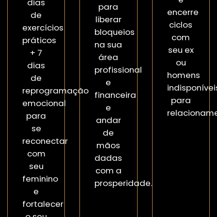
dias
para
encerre
de
liberar
ciclos
exercícios
bloqueios
com
práticos
na sua
seu ex
+ 7
área
ou
dias
profissional
homens
de
e
indisponívei
reprogramação
financeira
para
emocional
e
relacioname
para
andar
se
de
reconectar
mãos
com
dadas
seu
com a
feminino
prosperidade.
e
fortalecer
o seu