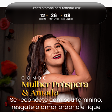
Oferta promocional termina em:
12
36
07
HORAS
MINUTOS
SEGUNDOS
Se reconecte com seu feminino,
resgate o amor próprio e fique