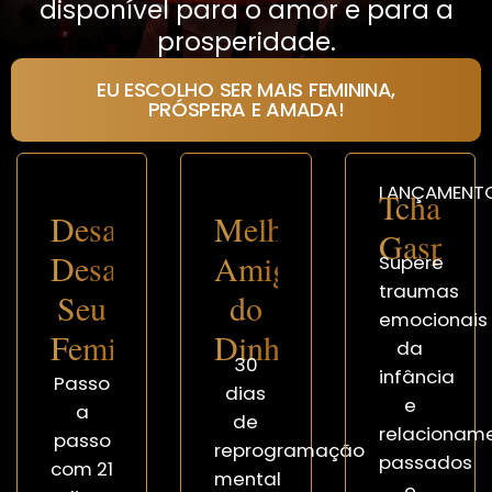
disponível para o amor e para a
prosperidade.
EU ESCOLHO SER MAIS FEMININA,
PRÓSPERA E AMADA!
LANÇAMENTO
Tchau,
Desafio,
Melhor
Gasparz
Desabroche
Amiga
Supere
traumas
Seu
do
emocionais
Feminino
Dinheiro
da
30
infância
Passo
dias
e
a
de
relacionam
passo
reprogramação
passados
com 21
mental
e